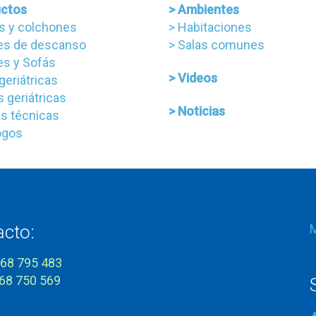
uctos
> Ambientes
s y colchones
> Habitaciones
nes de descanso
> Salas comunes
nes y Sofás
> Videos
 geriátricas
 geriátricas
> Noticias
s técnicas
ogos
acto:
968 795 483
968 750 569