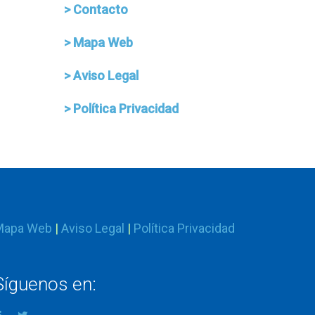
> Contacto
> Mapa Web
> Aviso Legal
> Política Privacidad
Mapa Web
|
Aviso Legal
|
Política Privacidad
Síguenos en: