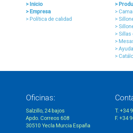
> Inicio
> Prod
> Empresa
> Cama
> Política de calidad
> Sillo
> Sillo
> Sillas
> Mesas
> Ayuda
> Catál
Oficinas:
Cont
Salzillo, 24 bajos
T. +34 
Apdo. Correos 608
F. +34 
30510 Yecla Murcia España