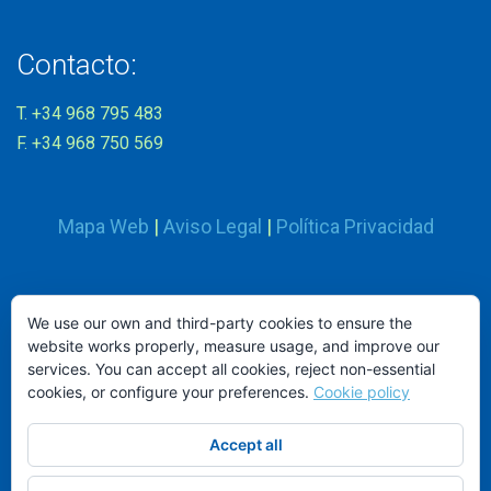
Contacto:
T. +34 968 795 483
F. +34 968 750 569
Mapa Web
|
Aviso Legal
|
Política Privacidad
Síguenos en:
We use our own and third-party cookies to ensure the
website works properly, measure usage, and improve our
services. You can accept all cookies, reject non-essential
cookies, or configure your preferences.
Cookie policy
Accept all
ND MOBILIARIO Y EQUIPAMIENTO INTEGRAL, S.L.
© 2026.