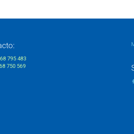
acto:
968 795 483
968 750 569