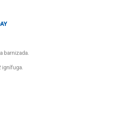
DAY
 barnizada.
 ignífuga.