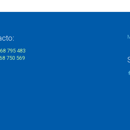
acto:
968 795 483
968 750 569