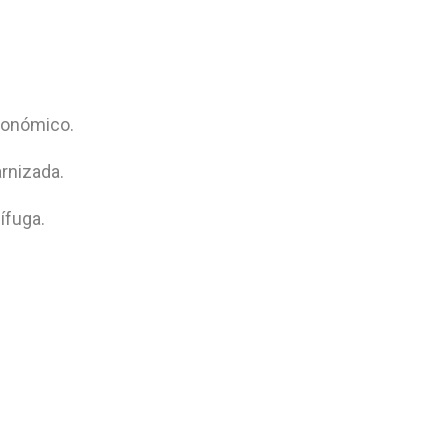
rgonómico.
rnizada.
ífuga.