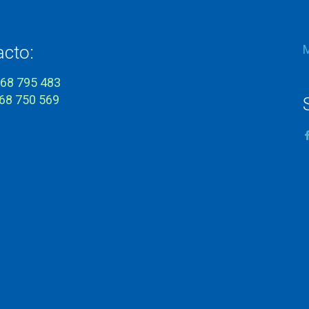
acto:
968 795 483
968 750 569