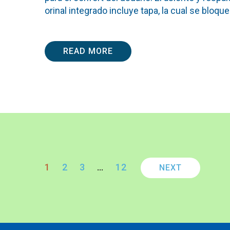
orinal integrado incluye tapa, la cual se bloqu
READ MORE
Pages:
1
2
3
…
12
NEXT