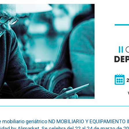
 de mobiliario geriátrico ND MOBILIARIO Y EQUIPAMIENT
dad by Alimarket. Se celebra del 22 al 24 de marzo de 202