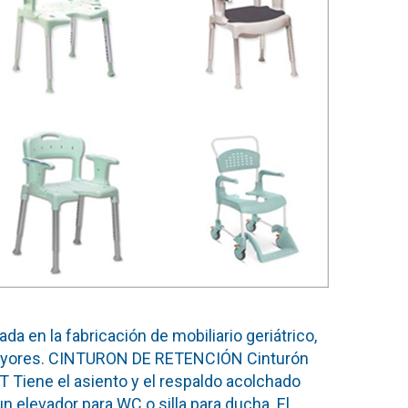
a en la fabricación de mobiliario geriátrico,
s mayores. CINTURON DE RETENCIÓN Cinturón
T Tiene el asiento y el respaldo acolchado
n elevador para WC o silla para ducha. El