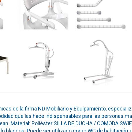
as de la firma ND Mobiliario y Equipamiento, especializad
omodidad que las hace indispensables para las persona
Clean. Material: Poliéster SILLA DE DUCHA / COMODA SWIF
aldo blandos. Puede ser utilizado como WC de habitación, u