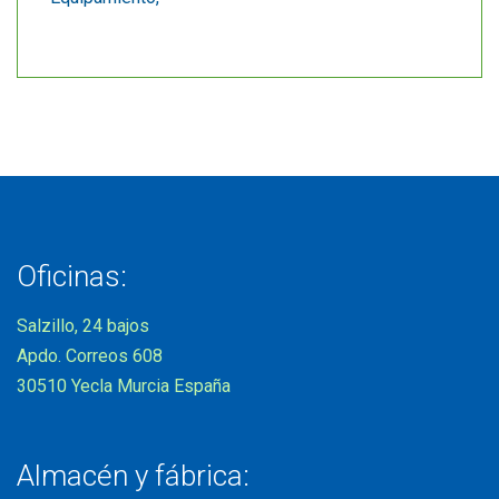
Oficinas:
Salzillo, 24 bajos
Apdo. Correos 608
30510 Yecla Murcia España
Almacén y fábrica: