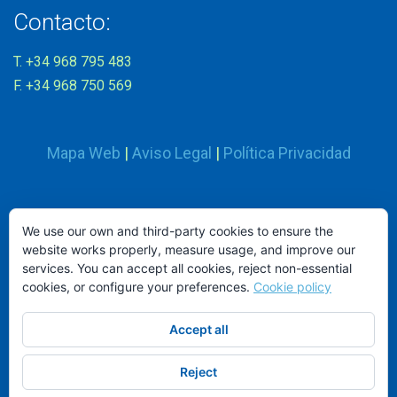
Contacto:
T. +34 968 795 483
F. +34 968 750 569
Mapa Web
|
Aviso Legal
|
Política Privacidad
Síguenos en:
We use our own and third-party cookies to ensure the
website works properly, measure usage, and improve our
services. You can accept all cookies, reject non-essential
cookies, or configure your preferences.
Cookie policy
Accept all
ND MOBILIARIO Y EQUIPAMIENTO INTEGRAL, S.L.
© 2026.
Reject